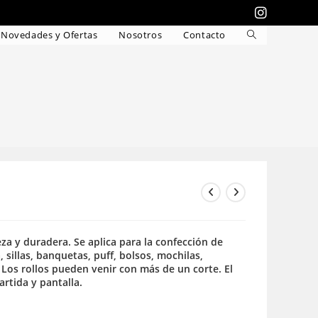
Novedades y Ofertas
Nosotros
Contacto
Alternar
búsqueda
de
la
web
ieza y duradera. Se aplica para la confección de
, sillas, banquetas, puff, bolsos, mochilas,
Los rollos pueden venir con más de un corte. El
rtida y pantalla.