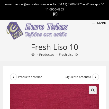
Ir
e-mail: ventas@eurotelas.com.ar -- Te: (54 11) 7700-3876 -- Whatsapp: 54
al
11 6900-4855
contenido
Menú
Fresh Liso 10
>
Productos
>
Fresh Liso 10
Producto anterior
Siguiente producto