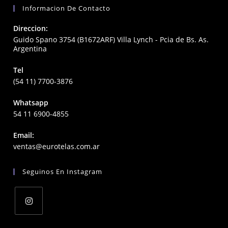
Informacion De Contacto
Direccion:
Guido Spano 3754 (B1672ARF) Villa Lynch - Pcia de Bs. As.
Argentina
Tel
(54 11) 7700-3876
Whatsapp
54 11 6900-4855
Email:
Opens
ventas@eurotelas.com.ar
in
your
Seguinos En Instagram
application
Opens