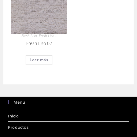
Fresh Liso
,
Fresh Liso -
Fresh Liso 02
Leer más
Menu
Inicio
Productos