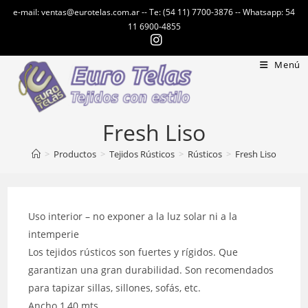
Ir
e-mail: ventas@eurotelas.com.ar -- Te: (54 11) 7700-3876 -- Whatsapp: 54
al
11 6900-4855
contenido
Menú
Fresh Liso
>
Productos
>
Tejidos Rústicos
>
Rústicos
>
Fresh Liso
Uso interior – no exponer a la luz solar ni a la
intemperie
Los tejidos rústicos son fuertes y rígidos. Que
garantizan una gran durabilidad. Son recomendados
para tapizar sillas, sillones, sofás, etc.
Ancho 1,40 mts.