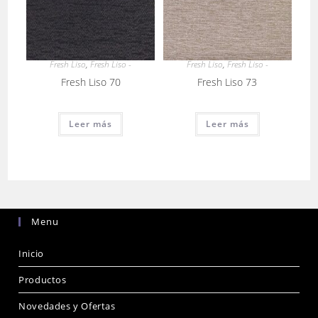
Fresh Liso
,
Fresh Liso -
Fresh Liso
,
Fresh Liso -
Fresh Liso 70
Fresh Liso 73
Leer más
Leer más
Menu
Inicio
Productos
Novedades y Ofertas