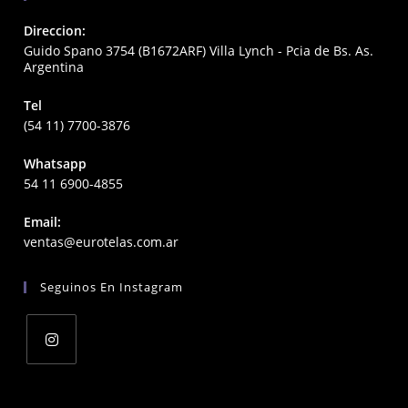
Direccion:
Guido Spano 3754 (B1672ARF) Villa Lynch - Pcia de Bs. As.
Argentina
Tel
(54 11) 7700-3876
Whatsapp
54 11 6900-4855
Email:
Opens
ventas@eurotelas.com.ar
in
your
Seguinos En Instagram
application
Opens
in