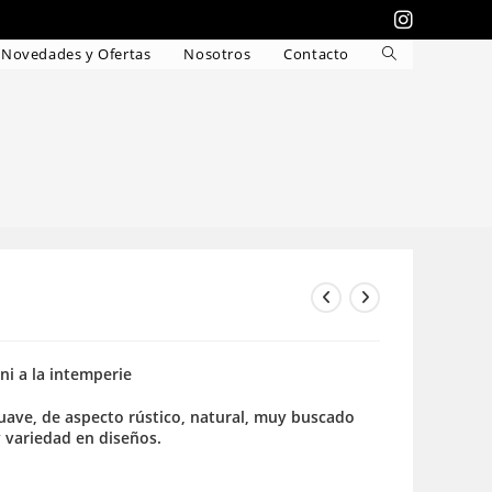
Novedades y Ofertas
Nosotros
Contacto
Alternar
búsqueda
de
la
web
 ni a la intemperie
 suave, de aspecto rústico, natural, muy buscado
y variedad en diseños.