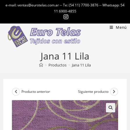
Ir
e-mail: ventas@eurotelas.com.ar -- Te: (54 11) 7700-3876 -- Whatsapp: 54
al
11 6900-4855
contenido
Menú
Jana 11 Lila
>
Productos
>
Jana 11 Lila
Producto anterior
Siguiente producto