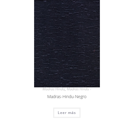
Madras Hindu
,
Madras Hindu -
Madras-Hindu-Negro
Leer más