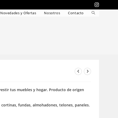
Novedades y Ofertas
Nosotros
Contacto
Alternar
búsqueda
de
la
web
vestir tus muebles y hogar. Producto de origen
, cortinas, fundas, almohadones, telones, paneles.