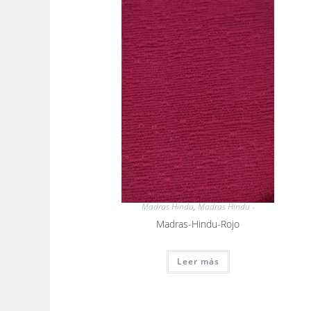
Madras Hindu
,
Madras Hindu -
Madras-Hindu-Rojo
Leer más