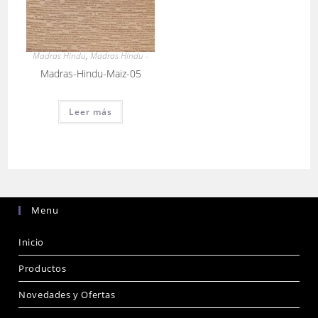
Madras Hindu
,
Madras Hindu -
Madras-Hindu-Maiz-05
Leer más
Menu
Inicio
Productos
Novedades y Ofertas