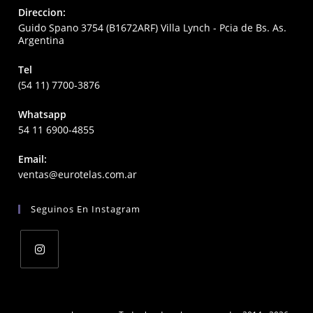
Direccion:
Guido Spano 3754 (B1672ARF) Villa Lynch - Pcia de Bs. As.
Argentina
Tel
(54 11) 7700-3876
Whatsapp
54 11 6900-4855
Email:
Opens
ventas@eurotelas.com.ar
in
your
Seguinos En Instagram
application
Opens
in
a