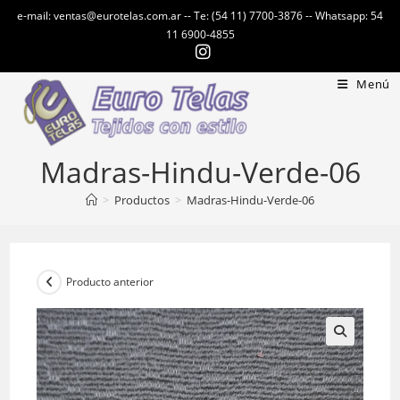
Ir
e-mail: ventas@eurotelas.com.ar -- Te: (54 11) 7700-3876 -- Whatsapp: 54
al
11 6900-4855
contenido
Menú
Madras-Hindu-Verde-06
>
Productos
>
Madras-Hindu-Verde-06
Producto anterior