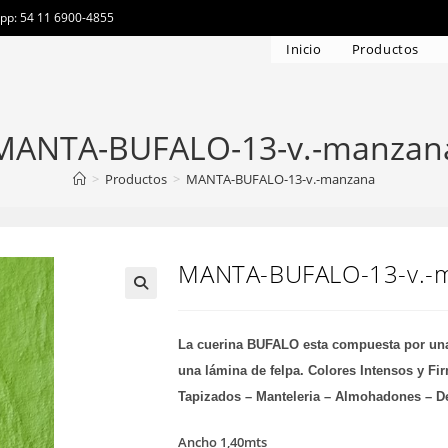
app: 54 11 6900-4855
Inicio
Productos
MANTA-BUFALO-13-v.-manzan
>
Productos
>
MANTA-BUFALO-13-v.-manzana
MANTA-BUFALO-13-v.-
La cuerina BUFALO esta compuesta por una 
una lámina de felpa. Colores Intensos y Fi
Tapizados – Manteleria – Almohadones – D
Ancho 1,40mts