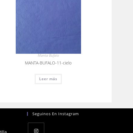
Manta Bufalo
MANTA-BUFALO-11-cielo
Leer más
Seguinos En Instagram
illa