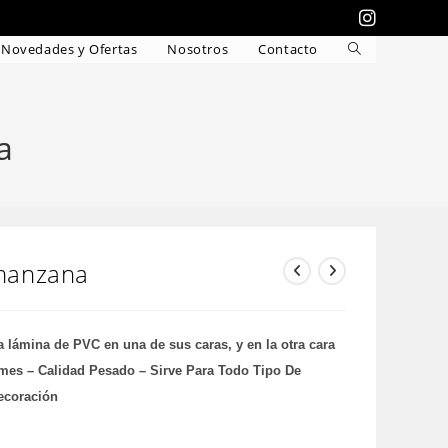
Novedades y Ofertas
Nosotros
Contacto
Alternar
búsqueda
de
la
a
web
manzana
lámina de PVC en una de sus caras, y en la otra cara
rmes – Calidad Pesado – Sirve Para Todo Tipo De
ecoración