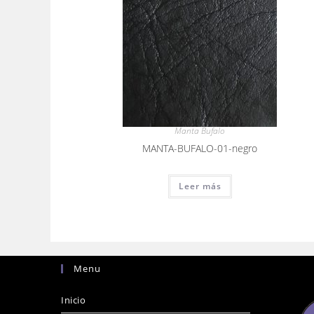
Manta Bufalo
MANTA-BUFALO-01-negro
Leer más
Menu
Inicio