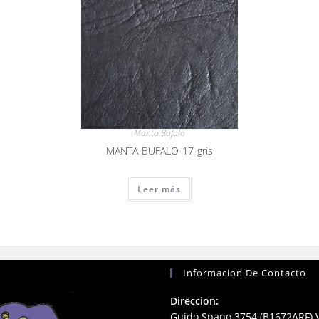
Manta Bufalo
MANTA-BUFALO-17-gris
Leer más
Informacion De Contacto
Direccion:
Guido Spano 3754 (B1672ARF) V