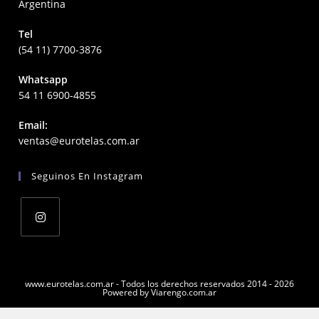
Argentina
Tel
(54 11) 7700-3876
Whatsapp
54 11 6900-4855
Email:
Opens
ventas@eurotelas.com.ar
in
your
Seguinos En Instagram
application
Opens
in
a
www.eurotelas.com.ar - Todos los derechos reservados 2014 - 2026
Powered by Viarengo.com.ar
new
tab