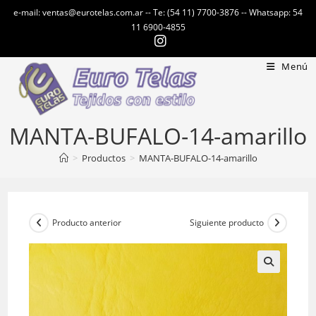
Ir
e-mail: ventas@eurotelas.com.ar -- Te: (54 11) 7700-3876 -- Whatsapp: 54
al
11 6900-4855
contenido
Menú
MANTA-BUFALO-14-amarillo
>
Productos
>
MANTA-BUFALO-14-amarillo
Producto anterior
Siguiente producto