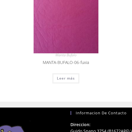
Manta Bufalo
MANTA-BUFALO-06-fuxia
Leer más
Informacion De Contacto
Direccion:
Guido Spano 3754 (B1672ARF) V