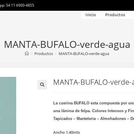
app: 54 11 6900-4855
Inicio
Productos
MANTA-BUFALO-verde-agua
>
Productos
>
MANTA-BUFALO-verde-agua
MANTA-BUFALO-verde-
La cuerina BUFALO esta compuesta por una 
una lámina de felpa. Colores Intensos y Fi
Tapizados – Manteleria – Almohadones – D
Ancho 1,40mts