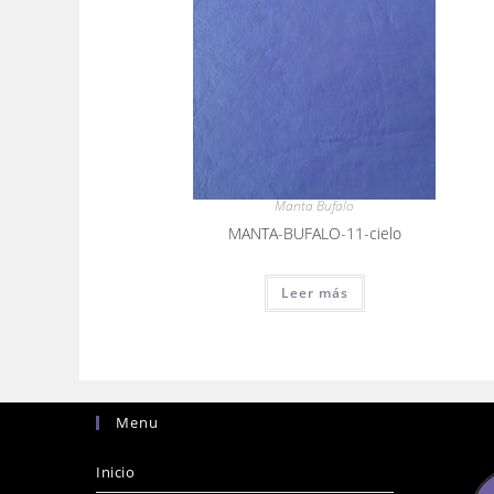
Manta Bufalo
MANTA-BUFALO-11-cielo
Leer más
Menu
Inicio