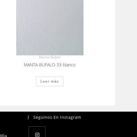
Manta Bufalo
MANTA-BUFALO-33-blanco
Leer más
Seguinos En Instagram
illa