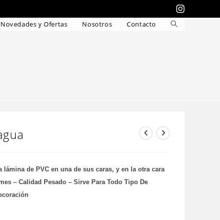
Novedades y Ofertas
Nosotros
Contacto
Alternar
búsqueda
de
la
web
agua
lámina de PVC en una de sus caras, y en la otra cara
rmes – Calidad Pesado – Sirve Para Todo Tipo De
ecoración