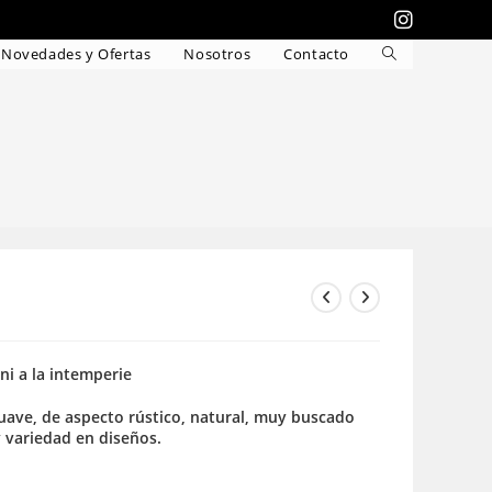
Novedades y Ofertas
Nosotros
Contacto
Alternar
búsqueda
de
la
web
 ni a la intemperie
 suave, de aspecto rústico, natural, muy buscado
y variedad en diseños.