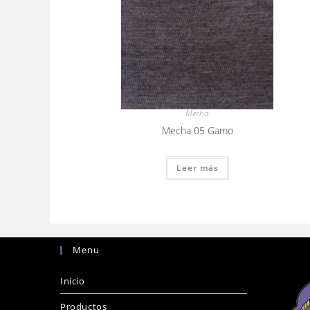
Mecha
Mecha 05 Gamo
Leer más
Menu
Inicio
Productos