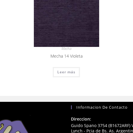
Mecha
Mecha 14 Violeta
Leer más
Informacion De Contacto
Direccion:
Guido Spano 3754 (B1672ARF) V
Lynch - Pcia de Bs. As. Argenti