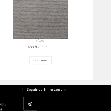
Mecha
Mecha 15 Perla
Leer más
Seguinos En Instagram
illa
na