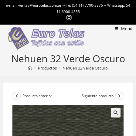
Ir
e-mail: ventas@eurotelas.com.ar -- Te: (54 11) 7700-3876 -- Whatsapp: 54
al
11 6900-4855
contenido
Menú
Nehuen 32 Verde Oscuro
>
Productos
>
Nehuen 32 Verde Oscuro
Producto anterior
Siguiente producto