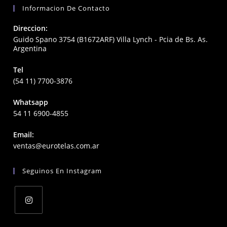
Informacion De Contacto
Direccion:
Guido Spano 3754 (B1672ARF) Villa Lynch - Pcia de Bs. As.
Argentina
Tel
(54 11) 7700-3876
Whatsapp
54 11 6900-4855
Email:
Opens
ventas@eurotelas.com.ar
in
your
Seguinos En Instagram
application
Opens