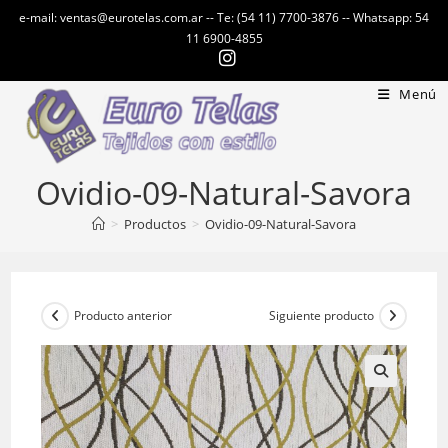
Ir
e-mail: ventas@eurotelas.com.ar -- Te: (54 11) 7700-3876 -- Whatsapp: 54
al
11 6900-4855
contenido
Menú
Ovidio-09-Natural-Savora
>
Productos
>
Ovidio-09-Natural-Savora
Producto anterior
Siguiente producto