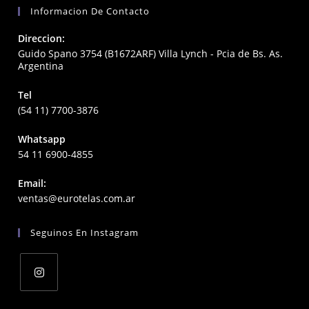
Informacion De Contacto
Direccion:
Guido Spano 3754 (B1672ARF) Villa Lynch - Pcia de Bs. As.
Argentina
Tel
(54 11) 7700-3876
Whatsapp
54 11 6900-4855
Email:
Opens
ventas@eurotelas.com.ar
in
your
Seguinos En Instagram
application
Opens