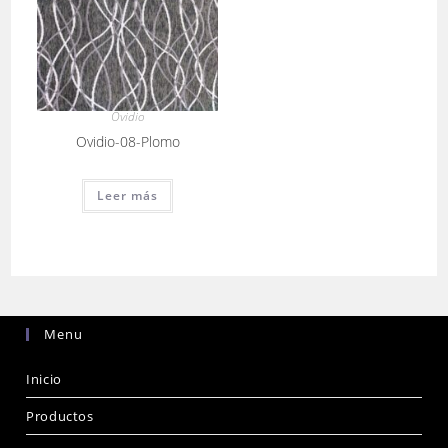
Ovidio
Ovidio-08-Plomo
Leer más
Menu
Inicio
Productos