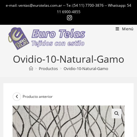
Ir
e-mail: ventas@eurotelas.com.ar -- Te: (54 11) 7700-3876 -- Whatsapp: 54
al
11 6900-4855
contenido
Menú
Ovidio-10-Natural-Gamo
>
Productos
>
Ovidio-10-Natural-Gamo
Producto anterior