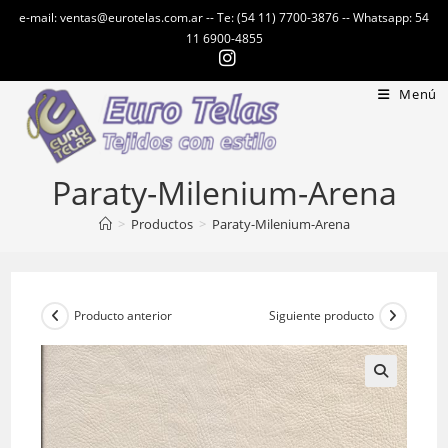
Ir
e-mail: ventas@eurotelas.com.ar -- Te: (54 11) 7700-3876 -- Whatsapp: 54
al
11 6900-4855
contenido
Menú
Paraty-Milenium-Arena
>
Productos
>
Paraty-Milenium-Arena
Producto anterior
Siguiente producto