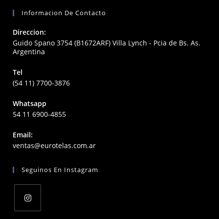
Informacion De Contacto
Direccion:
Guido Spano 3754 (B1672ARF) Villa Lynch - Pcia de Bs. As.
Argentina
Tel
(54 11) 7700-3876
Whatsapp
54 11 6900-4855
Email:
Opens
ventas@eurotelas.com.ar
in
your
Seguinos En Instagram
application
Opens