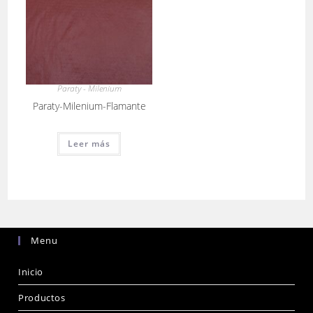
Paraty - Milenium
Paraty-Milenium-Flamante
Leer más
Menu
Inicio
Productos