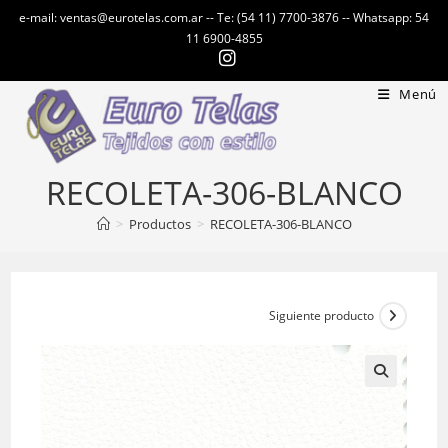
Ir
e-mail: ventas@eurotelas.com.ar -- Te: (54 11) 7700-3876 -- Whatsapp: 54
al
11 6900-4855
contenido
Menú
RECOLETA-306-BLANCO
>
Productos
>
RECOLETA-306-BLANCO
Siguiente producto