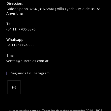
Direccion:
Guido Spano 3754 (B1672ARF) Villa Lynch - Pcia de Bs. As.
Argentina
Tel
(54 11) 7700-3876
Whatsapp
54 11 6900-4855
Email:
Opens
ventas@eurotelas.com.ar
in
your
Seguinos En Instagram
application
Opens
in
a
www.eurotelas.com.ar - Todos los derechos reservados 2014 - 2026