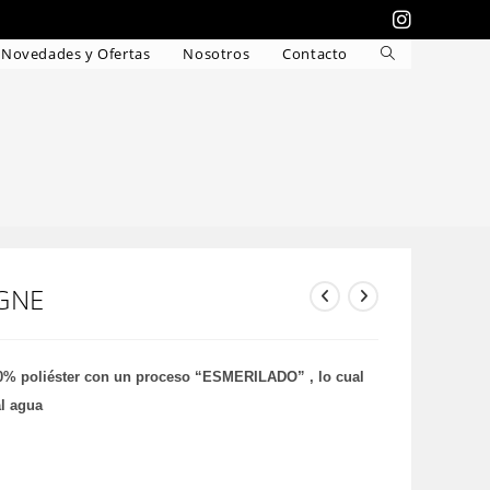
Novedades y Ofertas
Nosotros
Contacto
Alternar
búsqueda
de
la
web
GNE
00% poliéster con un proceso “ESMERILADO” , lo cual
al agua