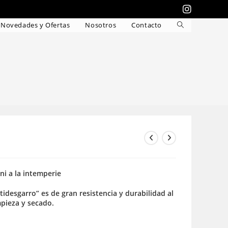
Novedades y Ofertas
Nosotros
Contacto
Alternar
búsqueda
de
la
web
 ni a la intemperie
idesgarro” es de gran resistencia y durabilidad al
mpieza y secado.