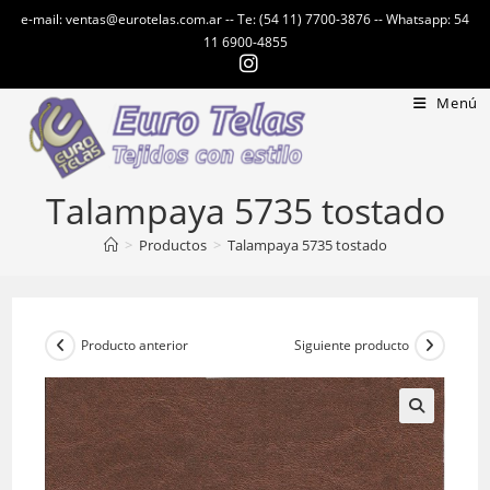
Ir
e-mail: ventas@eurotelas.com.ar -- Te: (54 11) 7700-3876 -- Whatsapp: 54
al
11 6900-4855
contenido
Menú
Talampaya 5735 tostado
>
Productos
>
Talampaya 5735 tostado
Producto anterior
Siguiente producto