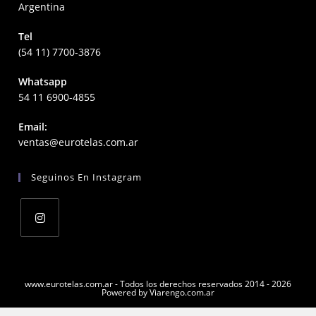
Argentina
Tel
(54 11) 7700-3876
Whatsapp
54 11 6900-4855
Email:
Opens
ventas@eurotelas.com.ar
in
your
Seguinos En Instagram
application
Opens
in
a
www.eurotelas.com.ar - Todos los derechos reservados 2014 - 2026
Powered by Viarengo.com.ar
new