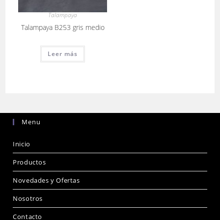
Talampaya
Talampaya B253 gris medio
Leer más
Menu
Inicio
Productos
Novedades y Ofertas
Nosotros
Contacto