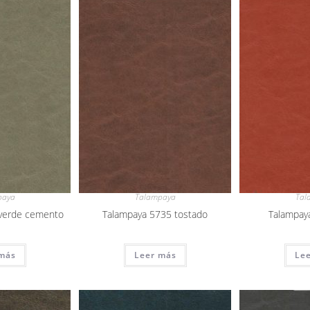
paya
Talampaya
Tal
verde cemento
Talampaya 5735 tostado
Talampay
más
Leer más
Le