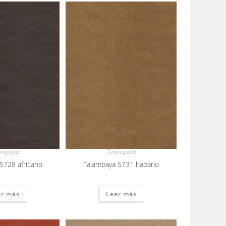
ampaya
Talampaya
5728 africano
Talampaya 5731 habano
er más
Leer más