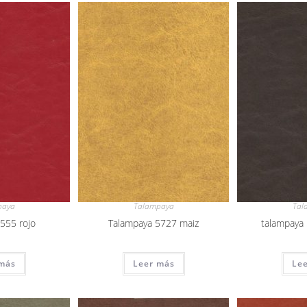
paya
Talampaya
Tal
555 rojo
Talampaya 5727 maiz
talampaya 
más
Leer más
Le