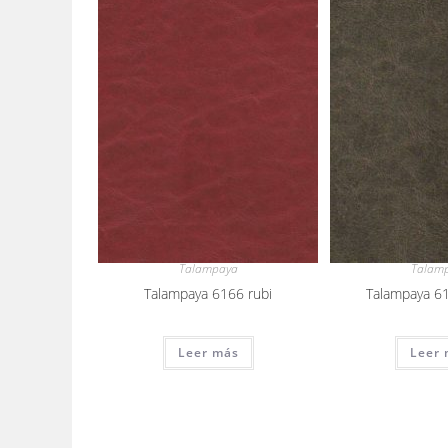
Talampaya
Talam
Talampaya 6166 rubi
Talampaya 6
Leer más
Leer 