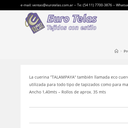
Ir
e-mail: ventas@eurotelas.com.ar -- Te: (54 11) 7700-3876 -- Whats
al
contenido
>
Pr
La cuerina ”TALAMPAYA“ también llamada eco cuero 
utilizada para todo tipo de tapizados como para mar
Ancho 1,40mts – Rollos de aprox. 35 mts