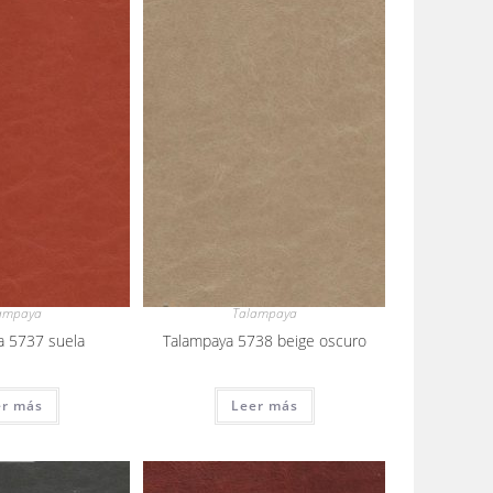
ampaya
Talampaya
a 5737 suela
Talampaya 5738 beige oscuro
er más
Leer más