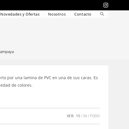
Novedades y Ofertas
Nosotros
Contacto
Alternar
búsqueda
de
la
web
lampaya
rto por una lamina de PVC en una de sus caras. Es
iedad de colores.
VER:
15
30
TODO