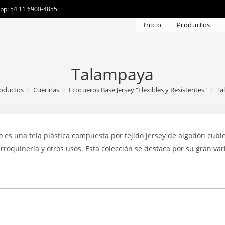
app: 54 11 6900-4855
Inicio
Productos
Talampaya
oductos
>
Cuerinas
>
Ecocueros Base Jersey "Flexibles y Resistentes"
>
Ta
es una tela plástica compuesta por tejido jersey de algodón cubie
roquinería y otros usos. Esta colección se destaca por su gran var