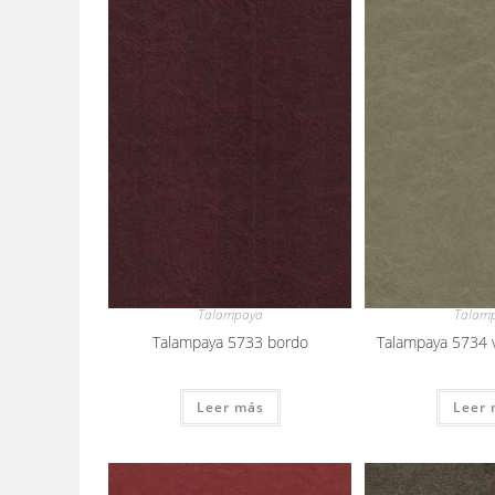
Talampaya
Talam
Talampaya 5733 bordo
Talampaya 5734 
Leer más
Leer 