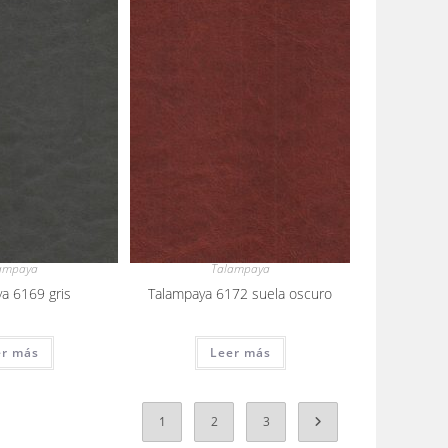
ampaya
Talampaya
a 6169 gris
Talampaya 6172 suela oscuro
er más
Leer más
1
2
3