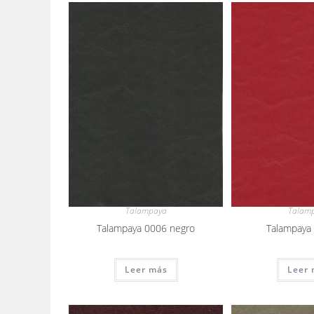
Talampaya
Talam
Talampaya 0006 negro
Talampaya 
Leer más
Leer 