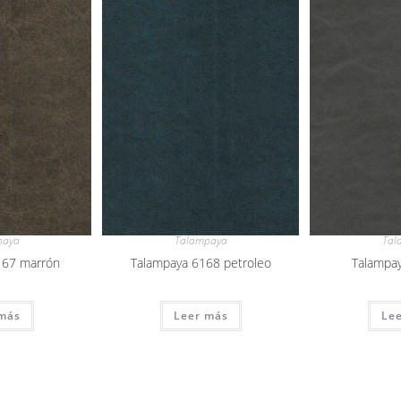
paya
Talampaya
Tal
167 marrón
Talampaya 6168 petroleo
Talampay
más
Leer más
Le