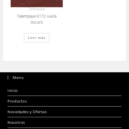
Talampaya
Talampaya 6172 suela
oscuro
Leer más
Menu
Inicio
Productos
Novedades y Ofertas
Nosotros