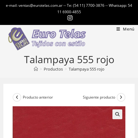
Ir
e-mail: ventas@eurotelas.com.ar -- Te: (54 11) 7700-3876 -- Whatsapp: 54
al
11 6900-4855
contenido
Menú
Talampaya 555 rojo
>
Productos
>
Talampaya 555 rojo
Producto anterior
Siguiente producto