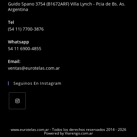
Guido Spano 3754 (B1672ARF) Villa Lynch - Pcia de Bs. As.
Argentina
Tel
(54 11) 7700-3876
Whatsapp
54 11 6900-4855
Email:
Opens
ventas@eurotelas.com.ar
in
your
Seguinos En Instagram
application
Opens
in
a
www.eurotelas.com.ar - Todos los derechos reservados 2014 - 2026
Powered by Viarengo.com.ar
new