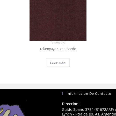
Talampaya
Talampaya 5733 bordo
Leer más
Informacion De Contacto
Direccion:
Guido Spano 3754 (B1672ARF) V
Lynch - Pcia de Bs. As. Argenti