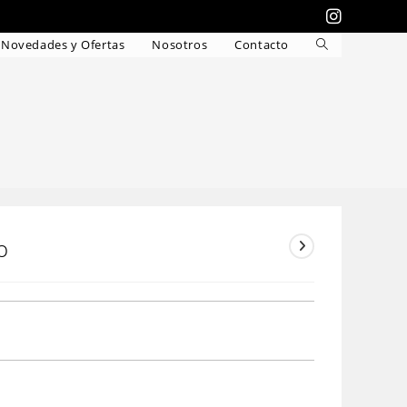
Novedades y Ofertas
Nosotros
Contacto
Alternar
búsqueda
de
la
web
o