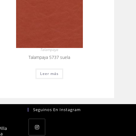
Talampaya
Talampaya 5737 suela
Leer más
Seguinos En Instagram
illa
na