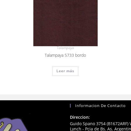
Talampaya
Talampaya 5733 bordo
Leer más
Informacion De Contacto
Direccion:
Guido Spano 3754 (B1672ARF) V
Lynch - Pcia de Bs. As. Argenti