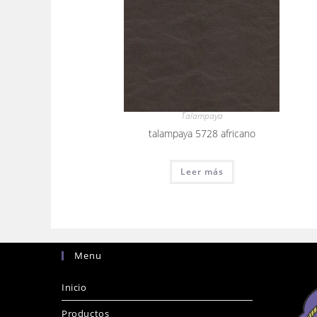
Talampaya
talampaya 5728 africano
Leer más
Menu
Inicio
Productos