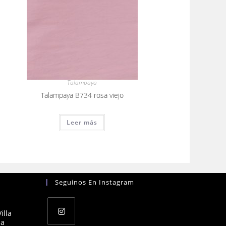
Talampaya
Talampaya B734 rosa viejo
Leer más
Seguinos En Instagram
illa
na