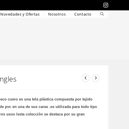
Novedades y Ofertas
Nosotros
Contacto
Alternar
búsqueda
de
la
web
ngles
o cuero es una tela plástica compuesta por tejido
e pvc en una de sus caras .es utilizada para todo tipo
os usos /esta colección se destaca por su gran