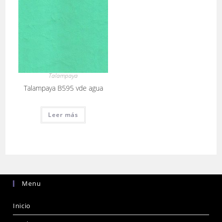
Talampaya
Talampaya B595 vde agua
Leer más
Menu
Inicio