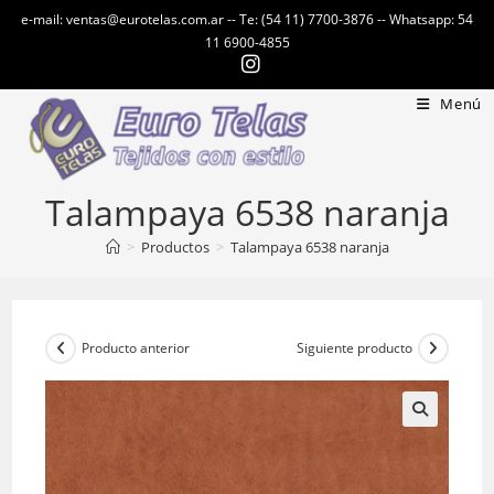
Ir
e-mail: ventas@eurotelas.com.ar -- Te: (54 11) 7700-3876 -- Whatsapp: 54
al
11 6900-4855
contenido
Menú
Talampaya 6538 naranja
>
Productos
>
Talampaya 6538 naranja
Producto anterior
Siguiente producto