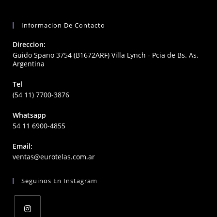
Informacion De Contacto
Direccion:
Guido Spano 3754 (B1672ARF) Villa Lynch - Pcia de Bs. As.
Argentina
Tel
(54 11) 7700-3876
Whatsapp
54 11 6900-4855
Email:
Opens
ventas@eurotelas.com.ar
in
your
Seguinos En Instagram
application