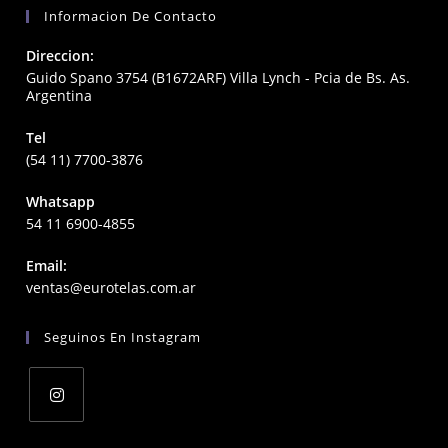
Informacion De Contacto
Direccion:
Guido Spano 3754 (B1672ARF) Villa Lynch - Pcia de Bs. As.
Argentina
Tel
(54 11) 7700-3876
Whatsapp
54 11 6900-4855
Email:
Opens
ventas@eurotelas.com.ar
in
your
Seguinos En Instagram
application
Opens