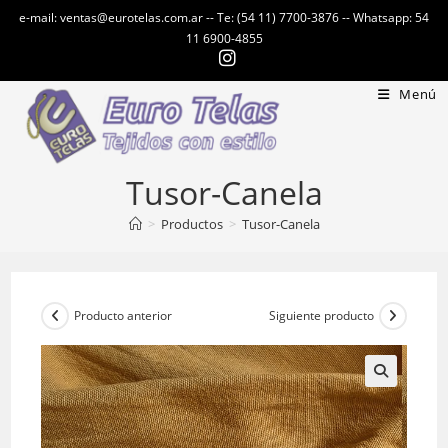
Ir
e-mail: ventas@eurotelas.com.ar -- Te: (54 11) 7700-3876 -- Whatsapp: 54
al
11 6900-4855
contenido
Menú
Tusor-Canela
>
Productos
>
Tusor-Canela
Producto anterior
Siguiente producto