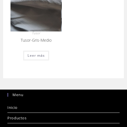
Tusor
Tusor-Gris-Medio
Leer más
Menu
Inicio
Productos