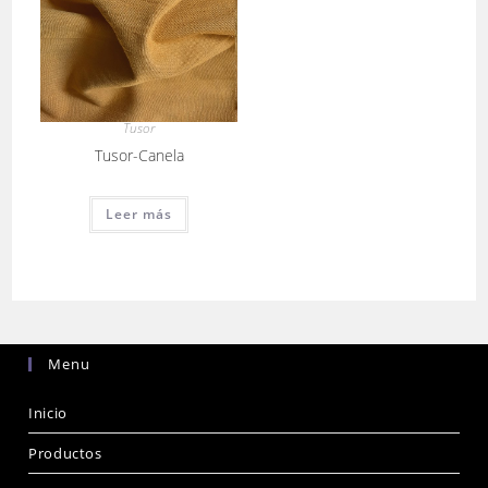
Tusor
Tusor-Canela
Leer más
Menu
Inicio
Productos