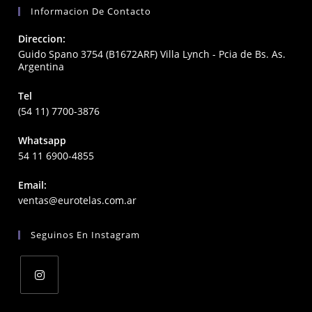
Informacion De Contacto
Direccion:
Guido Spano 3754 (B1672ARF) Villa Lynch - Pcia de Bs. As.
Argentina
Tel
(54 11) 7700-3876
Whatsapp
54 11 6900-4855
Email:
Opens
ventas@eurotelas.com.ar
in
your
Seguinos En Instagram
application
Opens