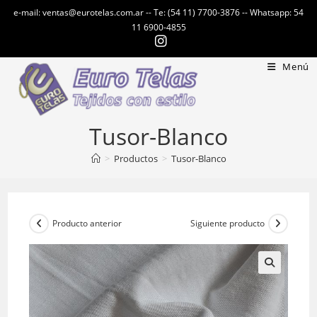
Ir
e-mail: ventas@eurotelas.com.ar -- Te: (54 11) 7700-3876 -- Whatsapp: 54
al
11 6900-4855
contenido
Menú
Tusor-Blanco
>
Productos
>
Tusor-Blanco
Producto anterior
Siguiente producto