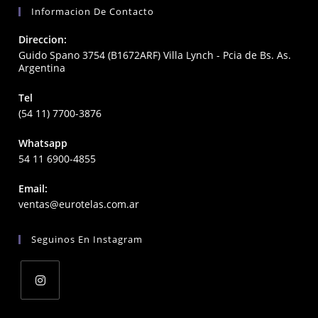
Informacion De Contacto
Direccion:
Guido Spano 3754 (B1672ARF) Villa Lynch - Pcia de Bs. As.
Argentina
Tel
(54 11) 7700-3876
Whatsapp
54 11 6900-4855
Email:
Opens
ventas@eurotelas.com.ar
in
your
Seguinos En Instagram
application
Opens