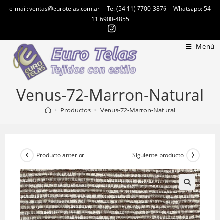
Ir
e-mail: ventas@eurotelas.com.ar -- Te: (54 11) 7700-3876 -- Whatsapp: 54
al
11 6900-4855
contenido
Menú
Venus-72-Marron-Natural
>
Productos
>
Venus-72-Marron-Natural
Producto anterior
Siguiente producto