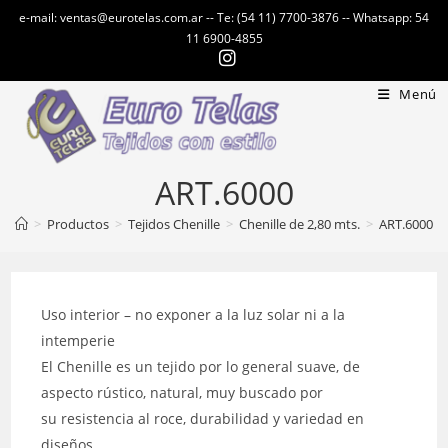
Ir
e-mail: ventas@eurotelas.com.ar -- Te: (54 11) 7700-3876 -- Whatsapp: 54
al
11 6900-4855
contenido
Menú
ART.6000
>
Productos
>
Tejidos Chenille
>
Chenille de 2,80 mts.
>
ART.6000
Uso interior – no exponer a la luz solar ni a la
intemperie
El Chenille es un tejido por lo general suave, de
aspecto rústico, natural, muy buscado por
su resistencia al roce, durabilidad y variedad en
diseños.