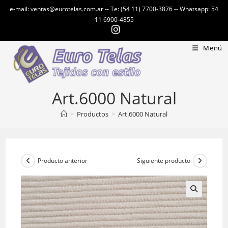
Ir
e-mail: ventas@eurotelas.com.ar -- Te: (54 11) 7700-3876 -- Whatsapp: 54
al
11 6900-4855
contenido
Menú
Art.6000 Natural
>
Productos
>
Art.6000 Natural
Producto anterior
Siguiente producto