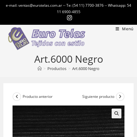
Ir
e-mail: ventas@eurotelas.com.ar -- Te: (54 11) 7700-3876 -- Whatsapp: 54
al
11 6900-4855
contenido
Menú
Art.6000 Negro
>
Productos
>
Art.6000 Negro
Producto anterior
Siguiente producto