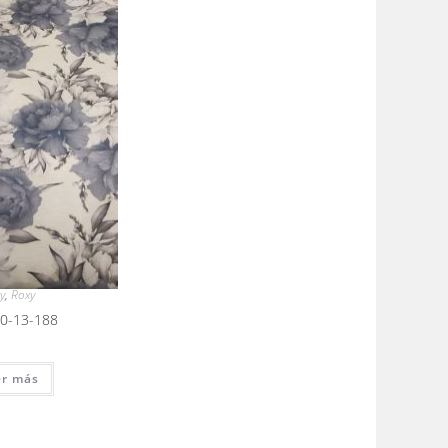
y
,
Roxy
20-13-188
er más