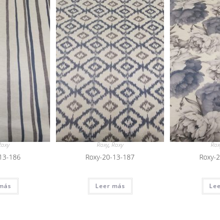
Roxy
Roxy
,
Roxy
Rox
13-186
Roxy-20-13-187
Roxy-
más
Leer más
Le