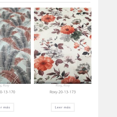
y
,
Roxy
Roxy
,
Roxy
20-13-170
Roxy-20-13-173
er más
Leer más