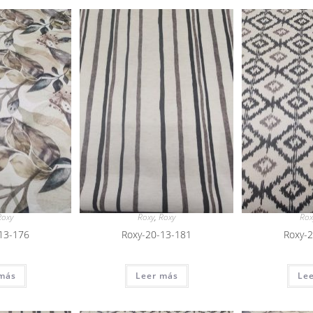
Roxy
Roxy
,
Roxy
Rox
13-176
Roxy-20-13-181
Roxy-
más
Leer más
Le