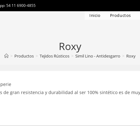
app: 54 11 6900-4855
Inicio
Productos
Roxy
>
Productos
>
Tejidos Rústicos
>
Simil Lino - Antidesgarro
>
Roxy
mperie
 de gran resistencia y durabilidad al ser 100% sintético es de muy 