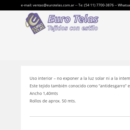
Ir
e-mail: ventas@eurotelas.com.ar -- Te: (54 11) 7700-3876 -- Whats
al
contenido
Uso interior – no exponer a la luz solar ni a la inte
Este tejido también conocido como “antidesgarro” es
Ancho 1,40mts
Rollos de aprox. 50 mts.