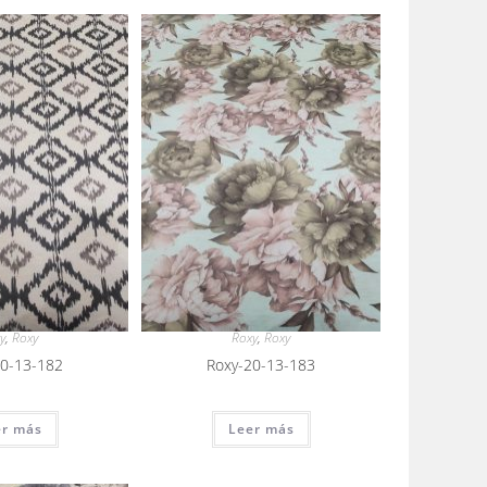
y
,
Roxy
Roxy
,
Roxy
20-13-182
Roxy-20-13-183
er más
Leer más