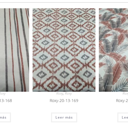
Roxy
Roxy
,
Roxy
Rox
13-168
Roxy-20-13-169
Roxy-
más
Leer más
Le