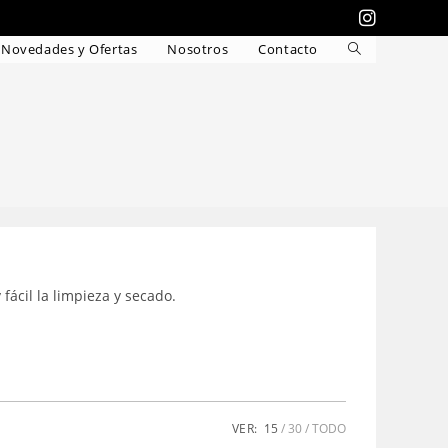
Novedades y Ofertas
Nosotros
Contacto
Alternar
búsqueda
de
la
web
fácil la limpieza y secado.
VER:
15
30
TODO