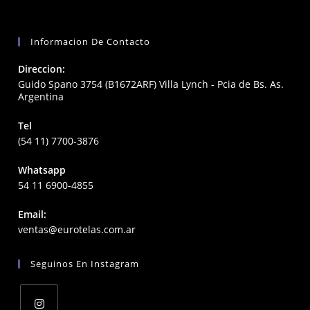
Informacion De Contacto
Direccion:
Guido Spano 3754 (B1672ARF) Villa Lynch - Pcia de Bs. As.
Argentina
Tel
(54 11) 7700-3876
Whatsapp
54 11 6900-4855
Email:
Opens
ventas@eurotelas.com.ar
in
your
Seguinos En Instagram
application