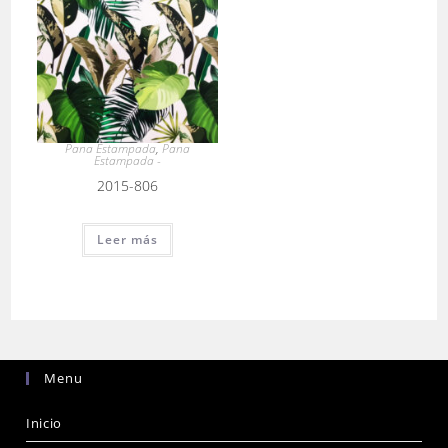
Pana Estampada
,
Pana
Estampada -
2015-806
Leer más
Menu
Inicio