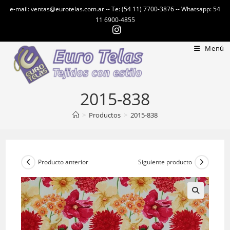
Ir
e-mail: ventas@eurotelas.com.ar -- Te: (54 11) 7700-3876 -- Whatsapp: 54
al
11 6900-4855
contenido
Menú
2015-838
>
Productos
>
2015-838
Producto anterior
Siguiente producto