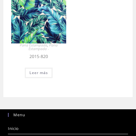
Pana Estampada
,
Pana
Estampada -
2015-820
Leer más
Menu
Inicio