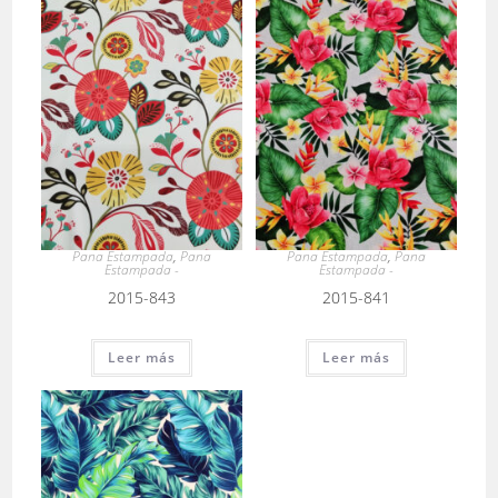
Pana Estampada
,
Pana
Pana Estampada
,
Pana
Estampada -
Estampada -
2015-843
2015-841
Leer más
Leer más