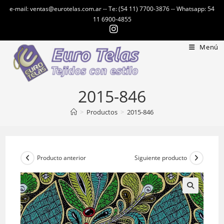
Ir
e-mail: ventas@eurotelas.com.ar -- Te: (54 11) 7700-3876 -- Whatsapp: 54
al
11 6900-4855
contenido
Menú
2015-846
>
Productos
>
2015-846
Producto anterior
Siguiente producto