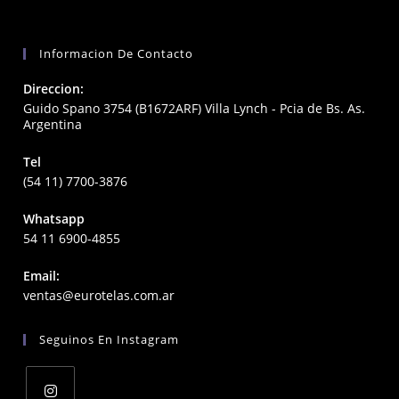
Informacion De Contacto
Direccion:
Guido Spano 3754 (B1672ARF) Villa Lynch - Pcia de Bs. As.
Argentina
Tel
(54 11) 7700-3876
Whatsapp
54 11 6900-4855
Email:
Opens
ventas@eurotelas.com.ar
in
your
Seguinos En Instagram
application