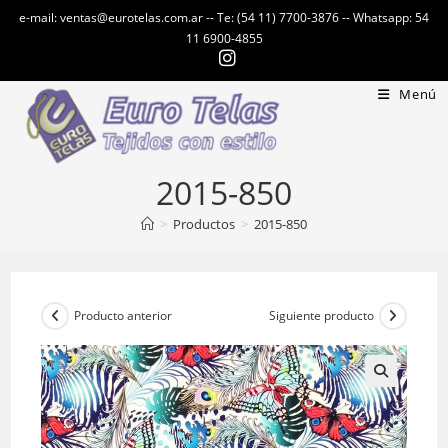
Ir
e-mail: ventas@eurotelas.com.ar -- Te: (54 11) 7700-3876 -- Whatsapp: 54
al
11 6900-4855
contenido
Menú
2015-850
>
Productos
>
2015-850
Producto anterior
Siguiente producto