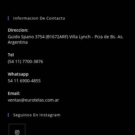
Informacion De Contacto
Direccion:
Guido Spano 3754 (B1672ARF) Villa Lynch - Pcia de Bs. As.
Argentina
Tel
(54 11) 7700-3876
Whatsapp
54 11 6900-4855
Email:
Opens
ventas@eurotelas.com.ar
in
your
Seguinos En Instagram
application