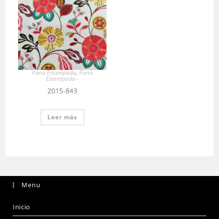
Pana Estampada
,
Pana
Estampada -
2015-843
Leer más
Menu
Inicio