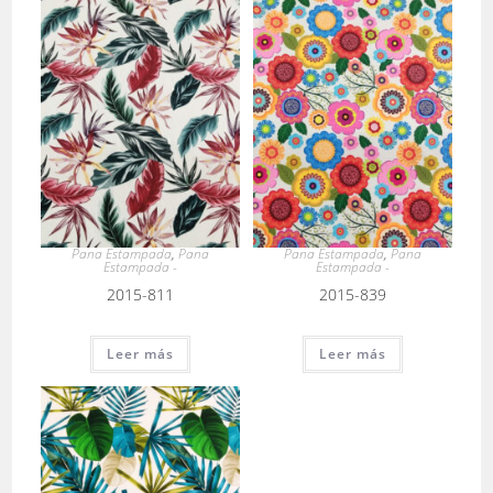
Pana Estampada
,
Pana
Pana Estampada
,
Pana
Estampada -
Estampada -
2015-811
2015-839
Leer más
Leer más