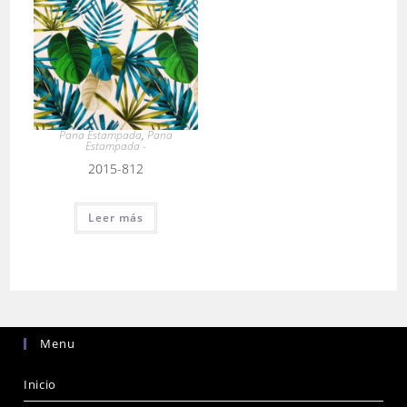
Pana Estampada
,
Pana
Estampada -
2015-812
Leer más
Menu
Inicio