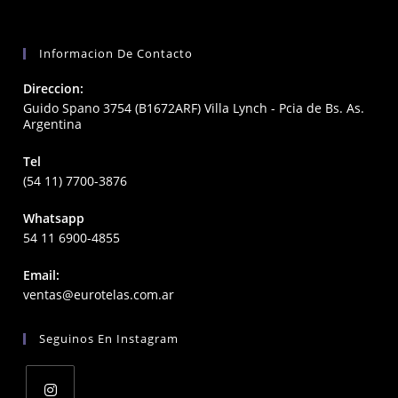
Informacion De Contacto
Direccion:
Guido Spano 3754 (B1672ARF) Villa Lynch - Pcia de Bs. As.
Argentina
Tel
(54 11) 7700-3876
Whatsapp
54 11 6900-4855
Email:
Opens
ventas@eurotelas.com.ar
in
your
Seguinos En Instagram
application