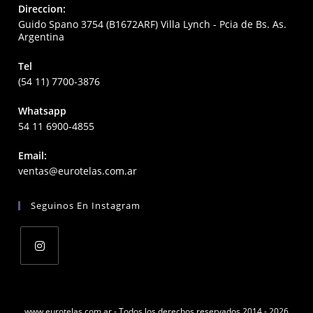
Direccion:
Guido Spano 3754 (B1672ARF) Villa Lynch - Pcia de Bs. As.
Argentina
Tel
(54 11) 7700-3876
Whatsapp
54 11 6900-4855
Email:
Opens
ventas@eurotelas.com.ar
in
your
Seguinos En Instagram
application
Opens
in
a
www.eurotelas.com.ar - Todos los derechos reservados 2014 - 2026