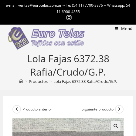
Ir
e-mail: ventas@eurotelas.com.ar -- Te: (54 11) 7700-3876 -- Whatsapp: 54
al
11 6900-4855
contenido
Menú
Lola Fajas 6372.38
Rafia/Crudo/G.P.
>
Productos
>
Lola Fajas 6372.38 Rafia/Crudo/G.P.
Producto anterior
Siguiente producto