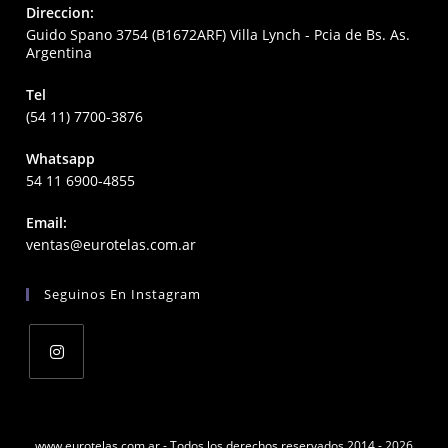
Direccion:
Guido Spano 3754 (B1672ARF) Villa Lynch - Pcia de Bs. As.
Argentina
Tel
(54 11) 7700-3876
Whatsapp
54 11 6900-4855
Email:
Opens
ventas@eurotelas.com.ar
in
your
Seguinos En Instagram
application
Opens
in
a
www.eurotelas.com.ar - Todos los derechos reservados 2014 - 2026