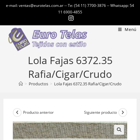
Ir
e-mail: ventas@eurotelas.com.ar -- Te: (54 11) 7700-3876 -- Whatsapp: 54
al
11 6900-4855
contenido
Menú
Lola Fajas 6372.35
Rafia/Cigar/Crudo
>
Productos
>
Lola Fajas 6372.35 Rafia/Cigar/Crudo
Producto anterior
Siguiente producto