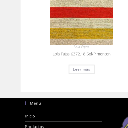
Lola Fajas
Lola Fajas 6372.18 Sol/Pimenton
Leer más
Menu
Inicio
Productos