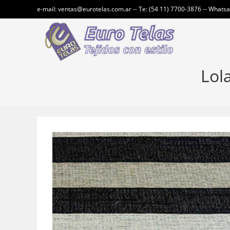
Ir
e-mail: ventas@eurotelas.com.ar -- Te: (54 11) 7700-3876 -- Whats
al
contenido
Lol