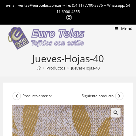
Ir
e-mail: ventas@eurotelas.com.ar -- Te: (54 11) 7700-3876 -- Whatsapp: 54
al
11 6900-4855
contenido
Menú
Jueves-Hojas-40
>
Productos
>
Jueves-Hojas-40
Producto anterior
Siguiente producto