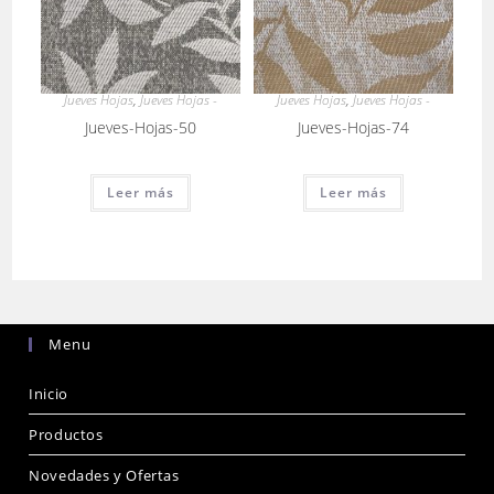
Jueves Hojas
,
Jueves Hojas -
Jueves Hojas
,
Jueves Hojas -
Jueves-Hojas-50
Jueves-Hojas-74
Leer más
Leer más
Menu
Inicio
Productos
Novedades y Ofertas