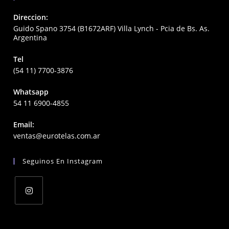
Direccion:
Guido Spano 3754 (B1672ARF) Villa Lynch - Pcia de Bs. As.
Argentina
Tel
(54 11) 7700-3876
Whatsapp
54 11 6900-4855
Email:
Opens
ventas@eurotelas.com.ar
in
your
Seguinos En Instagram
application
Opens
in