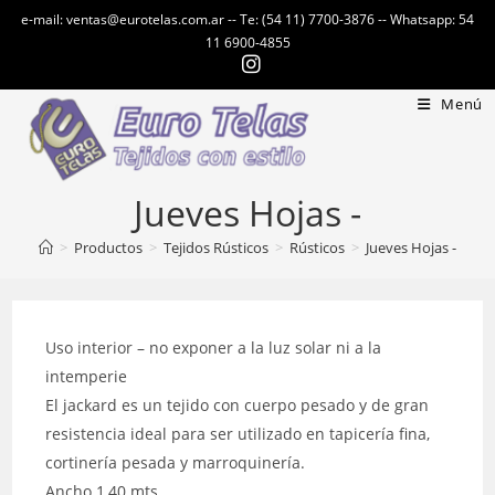
Ir
e-mail: ventas@eurotelas.com.ar -- Te: (54 11) 7700-3876 -- Whatsapp: 54
al
11 6900-4855
contenido
Menú
Jueves Hojas -
>
Productos
>
Tejidos Rústicos
>
Rústicos
>
Jueves Hojas -
Uso interior – no exponer a la luz solar ni a la
intemperie
El jackard es un tejido con cuerpo pesado y de gran
resistencia ideal para ser utilizado en tapicería fina,
cortinería pesada y marroquinería.
Ancho 1,40 mts.