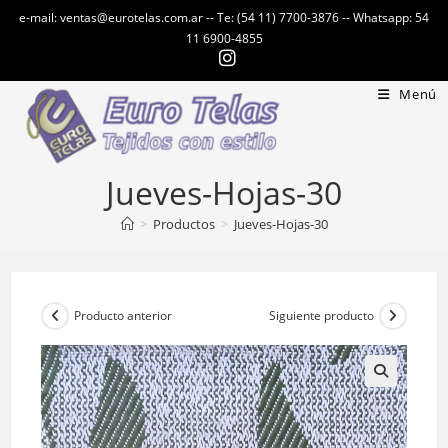
Ir
e-mail: ventas@eurotelas.com.ar -- Te: (54 11) 7700-3876 -- Whatsapp: 54
al
11 6900-4855
contenido
Menú
Jueves-Hojas-30
>
Productos
>
Jueves-Hojas-30
Producto anterior
Siguiente producto