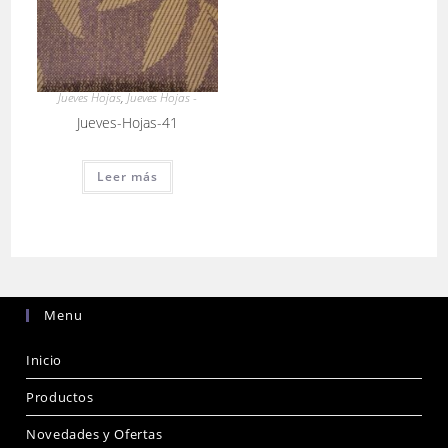
Jueves Hojas
,
Jueves Hojas -
Jueves-Hojas-41
Leer más
Menu
Inicio
Productos
Novedades y Ofertas