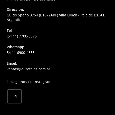
Direccion:
Guido Spano 3754 (B1672ARF) Villa Lynch - Pcia de Bs. As.
Argentina
Tel
(54 11) 7700-3876
Whatsapp
54 11 6900-4855
Email:
Opens
ventas@eurotelas.com.ar
in
your
Seguinos En Instagram
application
Opens
in