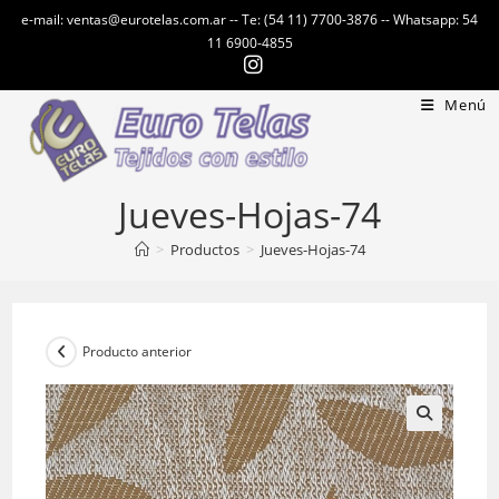
Ir
e-mail: ventas@eurotelas.com.ar -- Te: (54 11) 7700-3876 -- Whatsapp: 54
al
11 6900-4855
contenido
Menú
Jueves-Hojas-74
>
Productos
>
Jueves-Hojas-74
Producto anterior