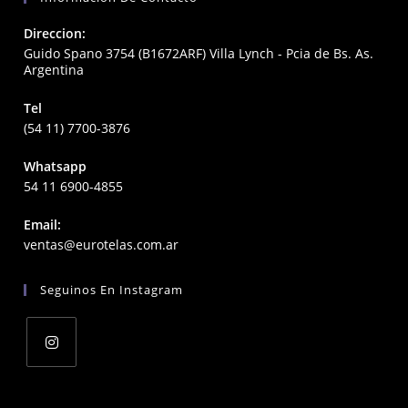
Direccion:
Guido Spano 3754 (B1672ARF) Villa Lynch - Pcia de Bs. As.
Argentina
Tel
(54 11) 7700-3876
Whatsapp
54 11 6900-4855
Email:
Opens
ventas@eurotelas.com.ar
in
your
Seguinos En Instagram
application
Opens
in