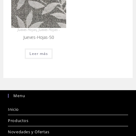
Jueves Hojas
,
Jueves Hojas -
Jueves-Hojas-50
Leer más
Menu
Inicio
Productos
Novedades y Ofertas