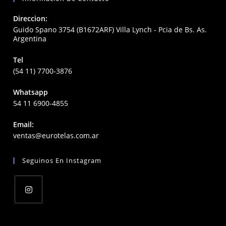
Direccion:
Guido Spano 3754 (B1672ARF) Villa Lynch - Pcia de Bs. As.
Argentina
Tel
(54 11) 7700-3876
Whatsapp
54 11 6900-4855
Email:
Opens
ventas@eurotelas.com.ar
in
your
Seguinos En Instagram
application
Opens
in