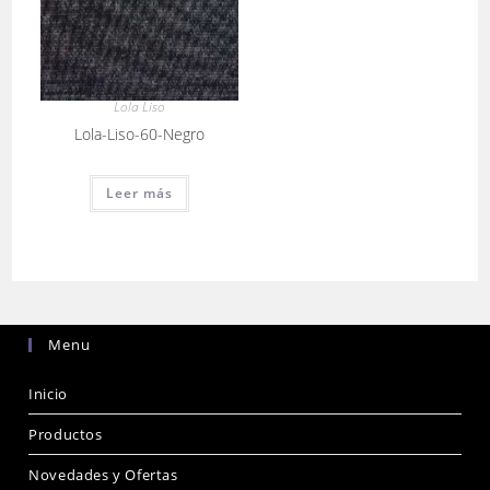
Lola Liso
Lola-Liso-60-Negro
Leer más
Menu
Inicio
Productos
Novedades y Ofertas