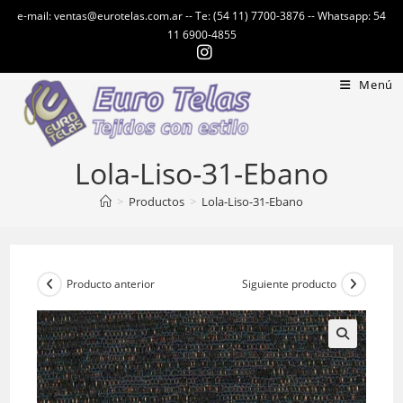
Ir
e-mail: ventas@eurotelas.com.ar -- Te: (54 11) 7700-3876 -- Whatsapp: 54
al
11 6900-4855
contenido
Menú
Lola-Liso-31-Ebano
>
Productos
>
Lola-Liso-31-Ebano
Producto anterior
Siguiente producto