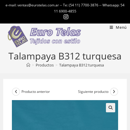
Ir
e-mail: ventas@eurotelas.com.ar -- Te: (54 11) 7700-3876 -- Whatsapp: 54
al
11 6900-4855
contenido
Menú
Talampaya B312 turquesa
>
Productos
>
Talampaya B312 turquesa
Producto anterior
Siguiente producto