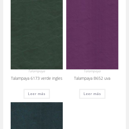
Talampaya
Talampaya
Talampaya 6173 verde ingles
Talampaya B652 uva
Leer más
Leer más