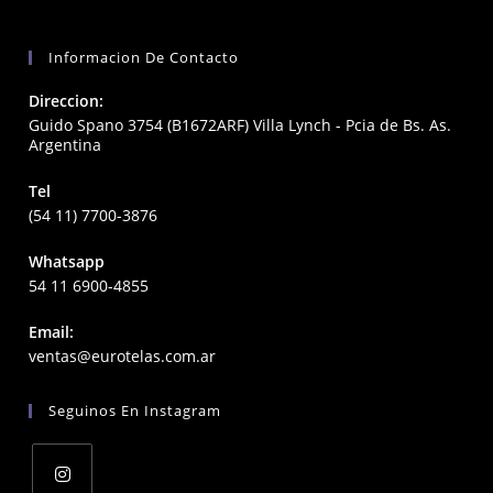
Informacion De Contacto
Direccion:
Guido Spano 3754 (B1672ARF) Villa Lynch - Pcia de Bs. As.
Argentina
Tel
(54 11) 7700-3876
Whatsapp
54 11 6900-4855
Email:
Opens
ventas@eurotelas.com.ar
in
your
Seguinos En Instagram
application