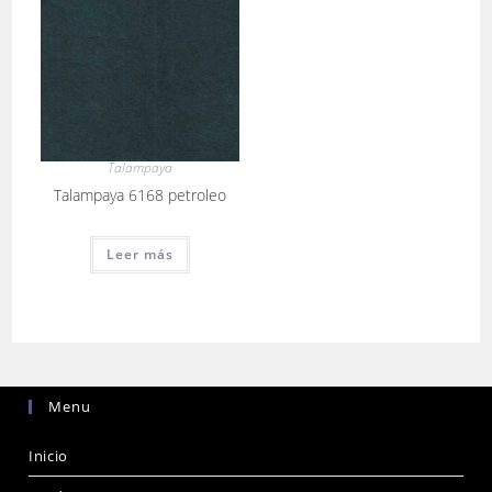
Talampaya
Talampaya 6168 petroleo
Leer más
Menu
Inicio